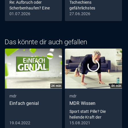
Re: Aufbruch oder
Tschechiens
Scherbenhaufen? Eine
gefährlichstes
Familie in Ungarn
Pferderennen
01.07.2026
27.06.2026
Das könnte dir auch gefallen
24
min
44
min
mdr
mdr
Einfach genial
MDR Wissen
Sport statt Pille? Die
heilende Kraft der
Bewegung
19.04.2022
15.08.2021