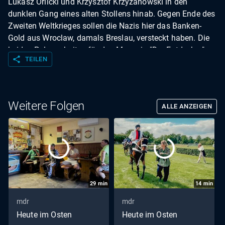
Lukasz Orlicki und Krzysztof Krzyzanowski in den
dunklen Gang eines alten Stollens hinab. Gegen Ende des
Zweiten Weltkrieges sollen die Nazis hier das Banken-
Gold aus Wroclaw, damals Breslau, versteckt haben. Die
beiden Polen arbeiten für das Magazin "Der Entdecker"
share
TEILEN
und gehen regelmäßig ungeklärten Rätseln und
geheimnisumwobenen Legenden der Vergangenheit nach
- Lukasz beruflich, Krzysztof in seiner Freizeit. Ob sie dem
Geheimnis des Goldes diesmal näher kommen?
Weitere Folgen
ALLE ANZEIGEN
29
min
14
min
mdr
mdr
Heute im Osten
Heute im Osten