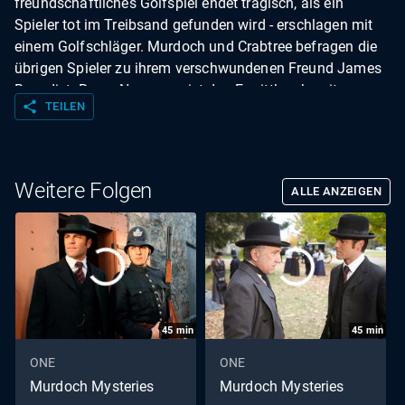
freundschaftliches Golfspiel endet tragisch, als ein
Spieler tot im Treibsand gefunden wird - erschlagen mit
einem Golfschläger. Murdoch und Crabtree befragen die
übrigen Spieler zu ihrem verschwundenen Freund James
Benedict. Roger Newsome ist den Ermittlern bereits aus
share
TEILEN
früheren Mordfällen bekannt. Während der Ermittlungen
verbringt Murdoch Zeit mit dem Golfprofi George Lyon,
dessen Versicherungen für Clubmitglieder entscheidend
sein könnten. Murdoch wird zunehmend vom Golfspiel
Weitere Folgen
ALLE ANZEIGEN
fasziniert, was Inspector Brackenreid beunruhigt.
45
min
45
min
ONE
ONE
Murdoch Mysteries
Murdoch Mysteries