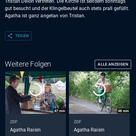
Tristan Delon vertreten. Die Kirche ist seitdem sonntags
gut besucht und der Klingelbeutel auch stets prall gefüllt.
Agatha ist ganz angetan von Tristan.
share
TEILEN
Weitere Folgen
ALLE ANZEIGEN
47
min
48
min
ZDF
ZDF
Agatha Raisin
Agatha Raisin