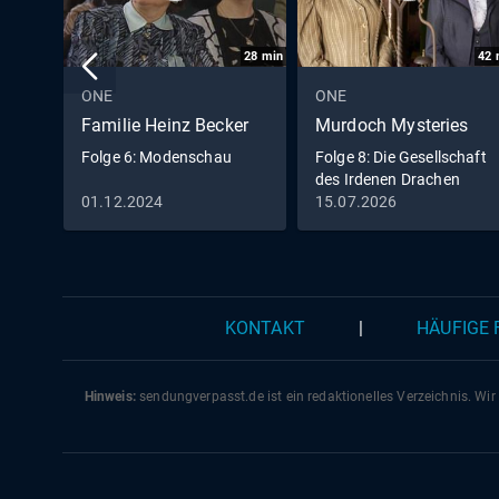
28
min
42
ONE
ONE
Familie Heinz Becker
Murdoch Mysteries
Folge 6: Modenschau
Folge 8: Die Gesellschaft
des Irdenen Drachen
01.12.2024
15.07.2026
KONTAKT
|
HÄUFIGE
Hinweis:
sendungverpasst.
de
ist ein redaktionelles Verzeichnis. Wir