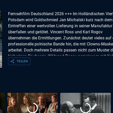
Fernsehfilm Deutschland 2026 +++ Im Holländischen Viert
Potsdam wird Goldschmied Jan Michalski kurz nach dem
Eintreffen einer wertvollen Lieferung in seiner Manufaktur
überfallen und getötet. Vincent Ross und Karl Rogov
übernehmen die Ermittlungen. Zunächst deutet vieles auf 
professionelle polnische Bande hin, die mit Clowns-Mask
arbeitet. Doch mehrere Details passen nicht zum Muster d
bisherigen Raubserie. Während Rogov gemeinsam mit Kol
share
TEILEN
Grit Klempke eine Spur der Täter verfolgt, nimmt Ross das
Umfeld der Familie in den Blick. Auch eine historische
Schmucksammlung aus dem Potsdam-Museum ist
verschwunden. Schnell wird klar: Von der Lieferung wusst
wenige Eingeweihte. Besetzung: Kriminalhauptkommissar
Vincent Ross: André Kaczmarczyk Kriminalkommissar Kar
Rogov: Frank Leo Schröder Bettina Michalski: Deborah
Kaufmann Nico Wilke: Jakob Fliess Romy Berger: Meira 
Dennis Berger: Theo Trebs Katrin Gollwitz: Esther Esche M