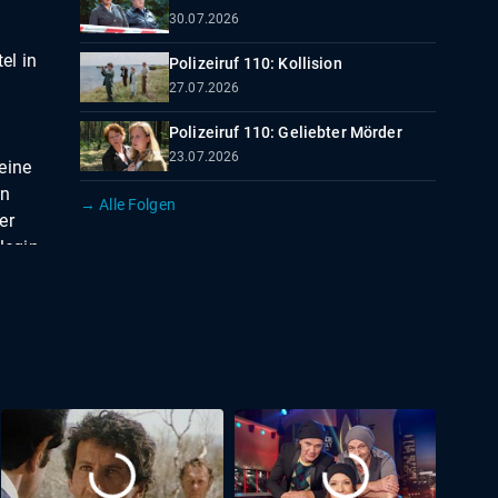
30.07.2026
el in
Polizeiruf 110: Kollision
27.07.2026
Polizeiruf 110: Geliebter Mörder
23.07.2026
eine
en
→ Alle Folgen
er
legin
en nur
l
Durand
usik: