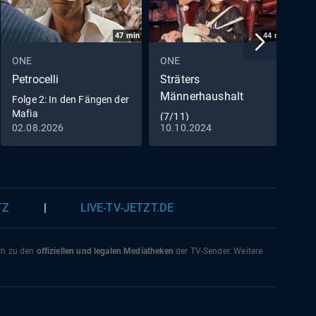
itl
47
min
44
min
ste)
ONE
ONE
O
Petrocelli
Sträters
M
Männerhaushalt
Folge 2: In den Fängen der
F
Mafia
d
(7/11)
02.08.2026
10.10.2024
1
TZ
|
LIVE-TV-JETZT.DE
ich zu den
offiziellen und legalen Mediatheken
der TV-Sender. Weitere