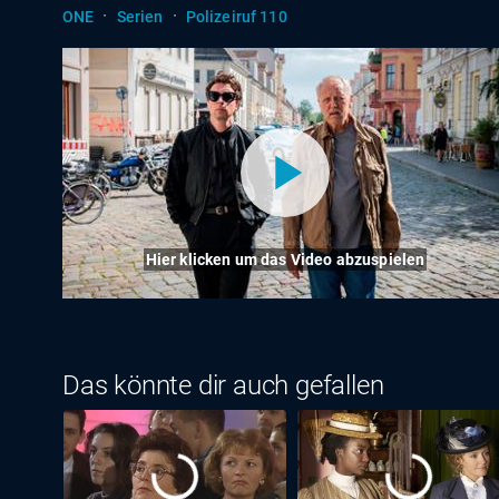
·
·
ONE
Serien
Polizeiruf 110
Hier klicken um das Video abzuspielen
Das könnte dir auch gefallen