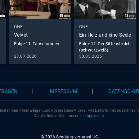
Andrej Melita Kamera: Wolfgang Aichholzer Buch: Peter
Dommaschk, Ralf Leuther, Felix Karolus Schnitt: Florian Le
min
45
min
43
min
Regie: Felix Karolus Erstausstrahlung: 29.03.2026 (Das Er
ONE
ONE
Velvet
Ein Herz und eine Seele
Folge 11: Täuschungen
Folge 11: Der Sittenstrolch
(schwarzweiß)
27.07.2026
30.03.2025
 FRAGEN
|
IMPRESSUM
|
DATENSCHU
 bieten
kein Filesharing
an und hosten keine Videos. Alle Links führen ausschließl
Details finden Sie in unserem
Impressum
.
© 2026 Sendung verpasst UG