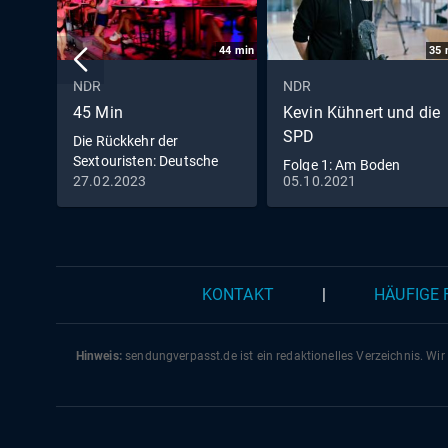
44
min
35
NDR
NDR
45 Min
Kevin Kühnert und die
SPD
Die Rückkehr der
Sextouristen: Deutsche
Folge 1: Am Boden
Männer im Rotlicht von
27.02.2023
05.10.2021
(S01/E01)
Pattaya
KONTAKT
|
HÄUFIGE
Hinweis:
sendungverpasst.
de
ist ein redaktionelles Verzeichnis. Wir