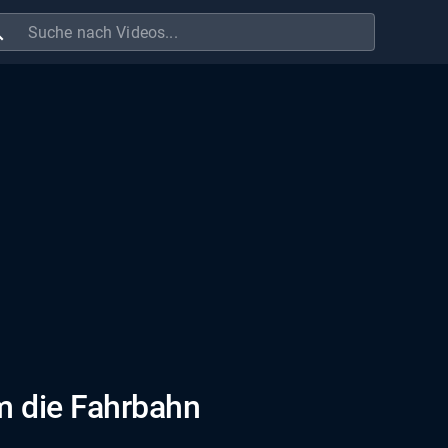
ch
m die Fahrbahn