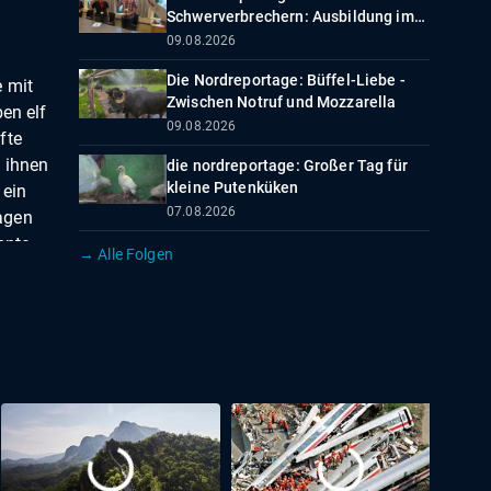
Schwerverbrechern: Ausbildung im
Gefängnis
09.08.2026
Die Nordreportage: Büffel-Liebe -
e mit
Zwischen Notruf und Mozzarella
en elf
09.08.2026
fte
n ihnen
die nordreportage: Großer Tag für
kleine Putenküken
 ein
07.08.2026
agen
nnte
→ Alle Folgen
n
63-
. Im
Polizei
len
rierter
chen
nd
derzeit