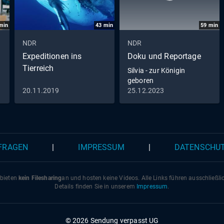
einfach zu wenig Platz auf Hamburgs Straßen? Können
Schwerpunktkontrollen und Fahrsicherheitstrainings die 
min
43
min
59
min
verbessern?
NDR
NDR
Expeditionen ins
Doku und Reportage
Tierreich
Silvia - zur Königin
geboren
20.11.2019
25.12.2023
 FRAGEN
|
IMPRESSUM
|
DATENSCHU
 bieten
kein Filesharing
an und hosten keine Videos. Alle Links führen ausschließl
Details finden Sie in unserem
Impressum
.
© 2026 Sendung verpasst UG