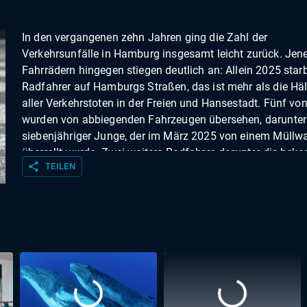
In den vergangenen zehn Jahren ging die Zahl der
Verkehrsunfälle in Hamburg insgesamt leicht zurück. Jen
Fahrrädern hingegen stiegen deutlich an: Allein 2025 starb
Radfahrer auf Hamburgs Straßen, das ist mehr als die Häl
aller Verkehrstoten in der Freien und Hansestadt. Fünf vo
wurden von abbiegenden Fahrzeugen übersehen, darunter
siebenjähriger Junge, der im März 2025 von einem Müllw
überrollt wurde. Zwei weitere Radfahrer, darunter die beka
share
TEILEN
Schauspielerin Wanda Perdelwitz, kamen bei sogenannte
Dooring-Unfällen ums Leben. Im Februar 2026 wurde ein 
Jähriger in Moorfleet von einem abbiegenden Lkw erfasst
April wurde ein elfjähriger Junge in Wilstorf überrollt. Die 
will alle Verkehrsteilnehmer noch stärker für Gefahrenquel
sensibilisieren. Die Politik wiederum will weg von autozent
Städteplanung , sie setzt auf den sogenannten Holländis
Griff beim Öffnen der Fahrzeugtür, Abbiege-Assistenten u
Pop-up-Bikelanes. Wie weit ist die Verkehrswende? Wo ist 