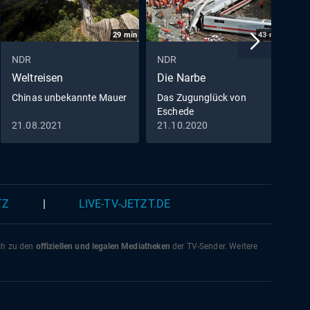
Lage
29
min
43
min
NDR
NDR
N
Weltreisen
Die Narbe
W
Chinas unbekannte Mauer
Das Zugunglück von
I
Eschede
21.08.2021
21.10.2020
0
TZ
|
LIVE-TV-JETZT.DE
ich zu den
offiziellen und legalen Mediatheken
der TV-Sender. Weitere