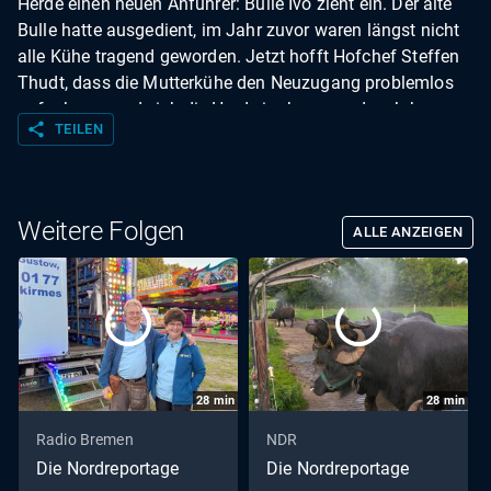
Herde einen neuen Anführer: Bulle Ivo zieht ein. Der alte
Bulle hatte ausgedient, im Jahr zuvor waren längst nicht
alle Kühe tragend geworden. Jetzt hofft Hofchef Steffen
Thudt, dass die Mutterkühe den Neuzugang problemlos
aufnehmen und sich die Herde im kommenden Jahr
share
TEILEN
wieder deutlich vergrößert. Auf dem Geflügelhof von
Christine Bremer wird in einigen Tagen der neue Hofladen
mit einem großen Hoffest eröffnet. Bis dahin gibt es aber
noch jede Menge zu tun. .
Weitere Folgen
ALLE ANZEIGEN
28
min
28
min
Radio Bremen
NDR
Die Nordreportage
Die Nordreportage