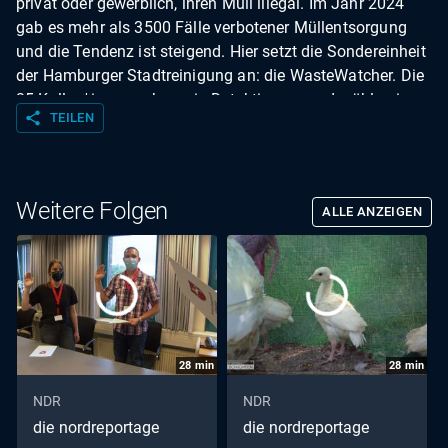
privat oder gewerblich, ihren Müll illegal. Im Jahr 2024
gab es mehr als 3500 Fälle verbotener Müllentsorgung
und die Tendenz ist steigend. Hier setzt die Sondereinheit
der Hamburger Stadtreinigung an: die WasteWatcher. Die
35 Kolleg*innen gehen wie Detektive vor und wühlen im
share
TEILEN
Müll, um Hinweise auf die Verursacher zu finden.
Entdecken sie welche, können hohe Bußgelder fällig
werden.
Weitere Folgen
ALLE ANZEIGEN
28
min
28
min
NDR
NDR
die nordreportage
die nordreportage