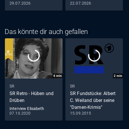
29.07.2026
22.07.2026
Das könnte dir auch gefallen
4
min
2
min
SR
SR
SR Retro - Hüben und
SR Fundstücke: Albert
Drüben
C. Weiland über seine
"Damen-Krimis"
Interview Elisabeth
07.10.2020
15.09.2015
Flickenschildt