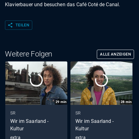
Klavierbauer und besuchen das Café Coté de Canal.
share
TEILEN
Weitere Folgen
ALLE ANZEIGEN
29
min
28
min
SR
SR
Wir im Saarland -
Wir im Saarland -
Kultur
Kultur
extra
extra