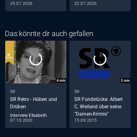
29.07.2026
22.07.2026
Das könnte dir auch gefallen
4
min
2
min
SR
SR
SR Retro - Hüben und
SR Fundstücke: Albert
Drüben
C. Weiland über seine
"Damen-Krimis"
Interview Elisabeth
07.10.2020
15.09.2015
Flickenschildt