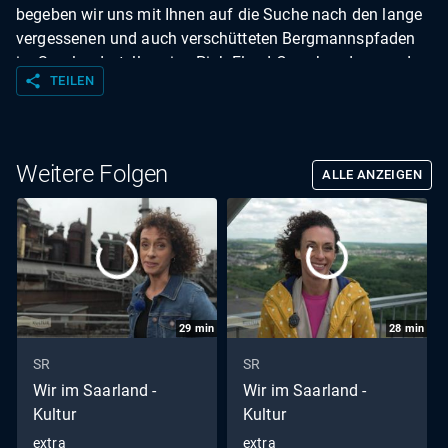
begeben wir uns mit Ihnen auf die Suche nach den lange
vergessenen und auch verschütteten Bergmannspfaden
im Saarland, stellen eine Pink-Floyd-Coverband vor und
share
TEILEN
besuchen einen musikalischen Pfarrer.
Weitere Folgen
ALLE ANZEIGEN
29
min
28
min
SR
SR
Wir im Saarland -
Wir im Saarland -
Kultur
Kultur
extra
extra