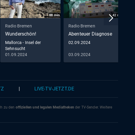
88
min
42
min
Radio Bremen
Radio Bremen
R
Wunderschön!
Abenteuer Diagnose
P
R
Mallorca - Insel der
02.09.2024
Sehnsucht
I
01.09.2024
03.09.2024
0
P
TZ
|
LIVE-TV-JETZT.DE
ich zu den
offiziellen und legalen Mediatheken
der TV-Sender. Weitere