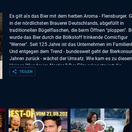
Es gilt als das Bier mit dem herben Aroma - Flensburger. 
in der nördlichsten Brauerei Deutschlands, abgefüllt in
traditionellen Bügelflaschen, die beim Öffnen "ploppen". 
wurde das Bier durch die Bölkstoff trinkende Comicfigur
"Werner". Seit 125 Jahre ist das Unternehmen im Familien
Und entgegen dem Trend - bundesweit geht der Bierkonsu
Jahren zurück - wächst der Umsatz. Wie kam es zu diese
kleinen Wunder im Norden? Der Film rekonstruiert die
share
TEILEN
erstaunliche Geschichte des Unternehmens.