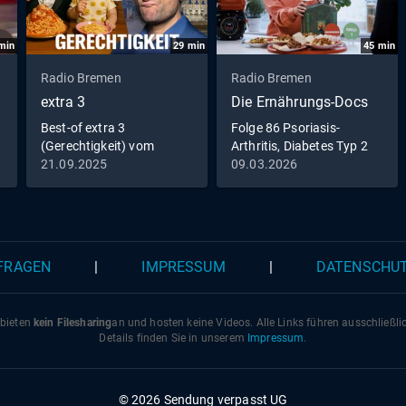
min
29
min
45
min
Radio Bremen
Radio Bremen
extra 3
Die Ernährungs-Docs
Best-of extra 3
Folge 86 Psoriasis-
(Gerechtigkeit) vom
Arthritis, Diabetes Typ 2
21.09.2025
21.09.2025
09.03.2026
 FRAGEN
|
IMPRESSUM
|
DATENSCHU
 bieten
kein Filesharing
an und hosten keine Videos. Alle Links führen ausschließl
Details finden Sie in unserem
Impressum
.
© 2026 Sendung verpasst UG