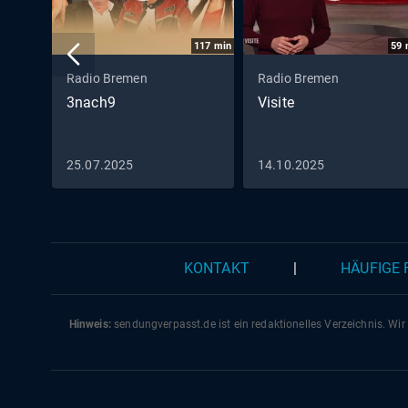
117
min
59
Radio Bremen
Radio Bremen
3nach9
Visite
25.07.2025
14.10.2025
KONTAKT
|
HÄUFIGE
Hinweis:
sendungverpasst.
de
ist ein redaktionelles Verzeichnis. Wir