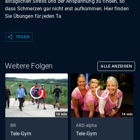
alltäglichen Stress und der Anspannung zu finden, so
dass Schmerzen gar nicht erst aufkommen. Hier finden
Sie Übungen für jeden Ta
share
TEILEN
Weitere Folgen
ALLE ANZEIGEN
14
min
14
min
BR
ARD-alpha
Tele-Gym
Tele-Gym