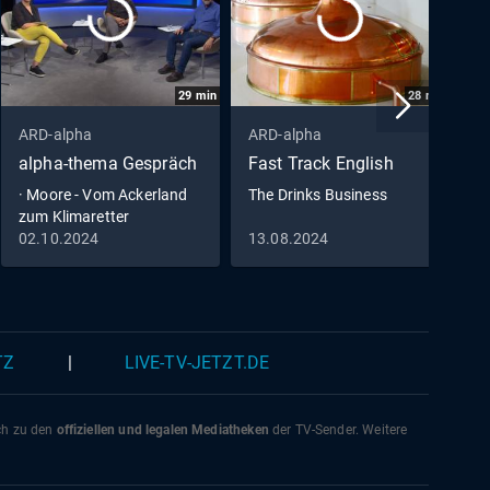
29
min
28
min
ARD-alpha
ARD-alpha
A
alpha-thema Gespräch
Fast Track English
a
V
· Moore - Vom Ackerland
The Drinks Business
zum Klimaretter
a
02.10.2024
13.08.2024
1
V
TZ
|
LIVE-TV-JETZT.DE
ich zu den
offiziellen und legalen Mediatheken
der TV-Sender. Weitere