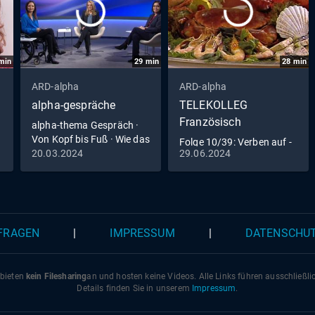
min
29
min
28
min
ARD-alpha
ARD-alpha
alpha-gespräche
TELEKOLLEG
Französisch
alpha-thema Gespräch ·
Von Kopf bis Fuß · Wie das
Folge 10/39: Verben auf -
Mikrobiom die Gesundheit
20.03.2024
29.06.2024
re; Partizip Perfekt;
beeinflusst
Wochentage
 FRAGEN
|
IMPRESSUM
|
DATENSCHU
 bieten
kein Filesharing
an und hosten keine Videos. Alle Links führen ausschließl
Details finden Sie in unserem
Impressum
.