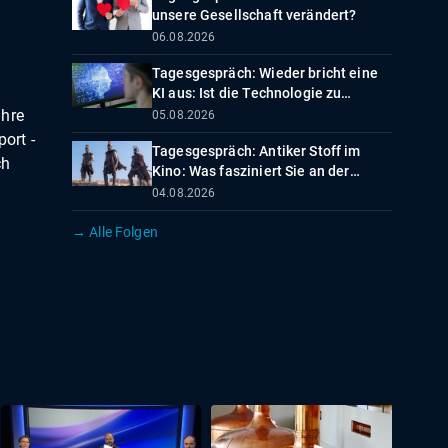
unsere Gesellschaft verändert?
06.08.2026
Tagesgespräch: Wieder bricht eine
KI aus: Ist die Technologie zu
beherrschen?
ihre
05.08.2026
port -
Tagesgespräch: Antiker Stoff im
ch
Kino: Was fasziniert Sie an der
Odyssee?
04.08.2026
→ Alle Folgen