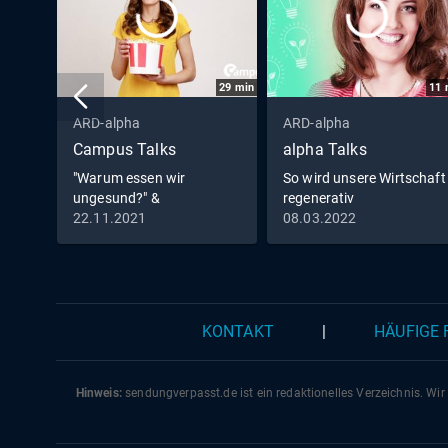
29
min
11
ARD-alpha
ARD-alpha
Campus Talks
alpha Talks
"Warum essen wir
So wird unsere Wirtschaft
ungesund?" &
regenerativ
"Programmieren für alle!"
22.11.2021
08.03.2022
KONTAKT
|
HÄUFIGE
Hinweis:
sendungverpasst.
de
ist ein redaktionelles Verzeichnis. Wir