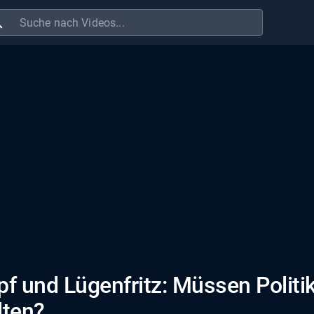
ch
 und Lügenfritz: Müssen Politi
lten?