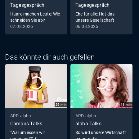
Tagesgespräch
Tagesgespräch
Haare machen Leute: Wie
Ehe für alle: Hat das
schneiden Sie ab?
unsere Gesellschaft
verändert?
07.08.2026
06.08.2026
Das könnte dir auch gefallen
29
min
11
min
ARD-alpha
ARD-alpha
Campus Talks
alpha Talks
"Warum essen wir
So wird unsere Wirtschaft
ungesund?" &
regenerativ