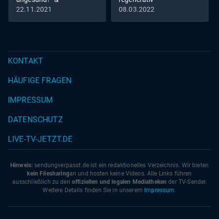
"Programmieren für alle!"
22.11.2021
08.03.2022
KONTAKT
HÄUFIGE FRAGEN
IMPRESSUM
DATENSCHUTZ
LIVE-TV-JETZT.DE
Hinweis:
sendungverpasst.
de
ist ein redaktionelles Verzeichnis. Wir bieten
kein Filesharing
an und hosten keine Videos. Alle Links führen
ausschließlich zu den
offiziellen und legalen Mediatheken
der TV-Sender.
Weitere Details finden Sie in unserem
Impressum
.