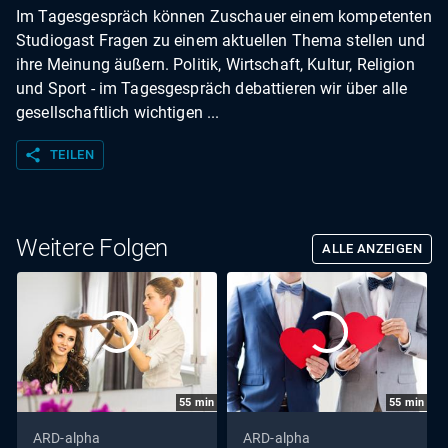
Im Tagesgespräch können Zuschauer einem kompetenten
Studiogast Fragen zu einem aktuellen Thema stellen und
ihre Meinung äußern. Politik, Wirtschaft, Kultur, Religion
und Sport - im Tagesgespräch debattieren wir über alle
gesellschaftlich wichtigen ...
share
TEILEN
Weitere Folgen
ALLE ANZEIGEN
55
min
55
min
ARD-alpha
ARD-alpha