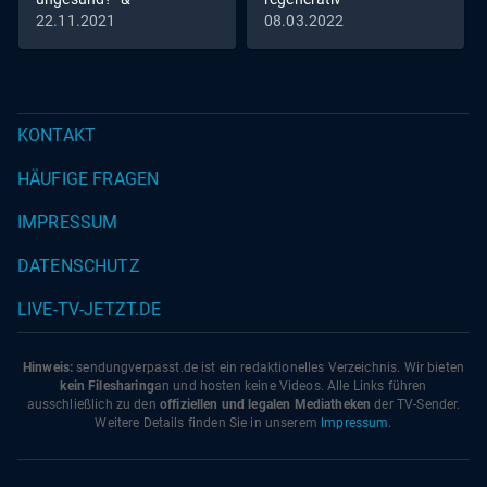
"Programmieren für alle!"
22.11.2021
08.03.2022
KONTAKT
HÄUFIGE FRAGEN
IMPRESSUM
DATENSCHUTZ
LIVE-TV-JETZT.DE
Hinweis:
sendungverpasst.
de
ist ein redaktionelles Verzeichnis. Wir bieten
kein Filesharing
an und hosten keine Videos. Alle Links führen
ausschließlich zu den
offiziellen und legalen Mediatheken
der TV-Sender.
Weitere Details finden Sie in unserem
Impressum
.