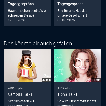
Tagesgespräch
Tagesgespräch
Haare machen Leute: Wie
Ehe für alle: Hat das
schneiden Sie ab?
unsere Gesellschaft
verändert?
07.08.2026
06.08.2026
Das könnte dir auch gefallen
29
min
11
min
ARD-alpha
ARD-alpha
Campus Talks
alpha Talks
"Warum essen wir
So wird unsere Wirtschaft
ungesund?" &
regenerativ