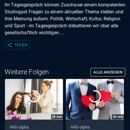
Im Tagesgespräch können Zuschauer einem kompetenten
Studiogast Fragen zu einem aktuellen Thema stellen und
ihre Meinung äußern. Politik, Wirtschaft, Kultur, Religion
und Sport - im Tagesgespräch debattieren wir über alle
gesellschaftlich wichtigen ...
share
TEILEN
Weitere Folgen
ALLE ANZEIGEN
55
min
55
min
ARD-alpha
ARD-alpha