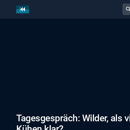
sear
Tagesgespräch: Wilder, als 
Kühen klar?