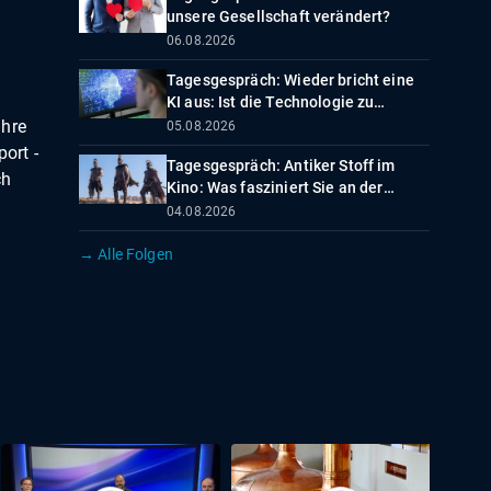
unsere Gesellschaft verändert?
06.08.2026
Tagesgespräch: Wieder bricht eine
KI aus: Ist die Technologie zu
beherrschen?
ihre
05.08.2026
port -
Tagesgespräch: Antiker Stoff im
ch
Kino: Was fasziniert Sie an der
Odyssee?
04.08.2026
→ Alle Folgen