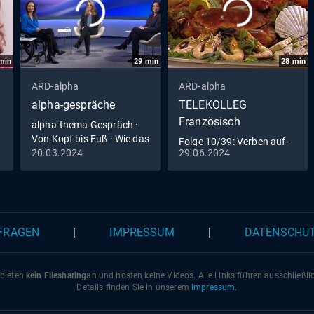
min
29
min
28
min
ARD-alpha
ARD-alpha
alpha-gespräche
TELEKOLLEG
Französisch
alpha-thema Gespräch ·
Von Kopf bis Fuß · Wie das
Folge 10/39: Verben auf -
Mikrobiom die Gesundheit
20.03.2024
29.06.2024
re; Partizip Perfekt;
beeinflusst
Wochentage
 FRAGEN
|
IMPRESSUM
|
DATENSCHU
 bieten
kein Filesharing
an und hosten keine Videos. Alle Links führen ausschließl
Details finden Sie in unserem
Impressum
.