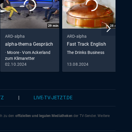
29
min
28
min
ARD-alpha
ARD-alpha
A
alpha-thema Gespräch
Fast Track English
a
V
· Moore - Vom Ackerland
The Drinks Business
zum Klimaretter
a
02.10.2024
13.08.2024
1
V
TZ
|
LIVE-TV-JETZT.DE
ich zu den
offiziellen und legalen Mediatheken
der TV-Sender. Weitere