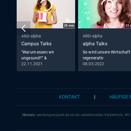
29
min
11
ARD-alpha
ARD-alpha
Campus Talks
alpha Talks
"Warum essen wir
So wird unsere Wirtschaft
ungesund?" &
regenerativ
"Programmieren für alle!"
22.11.2021
08.03.2022
KONTAKT
|
HÄUFIGE
Hinweis:
sendungverpasst.
de
ist ein redaktionelles Verzeichnis. Wir