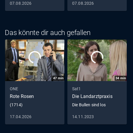
07.08.2026
07.08.2026
den aufgebrachten Robert zu beruhigen und ihn von
seinen Racheplänen gegen Barbara abzubringen. Auch
Charlotte ist besorgt um ihren Sohn.
Das könnte dir auch gefallen
47
min
34
min
ONE
Sat1
Rote Rosen
Die Landarztpraxis
(1714)
Die Bullen sind los
17.04.2026
14.11.2023