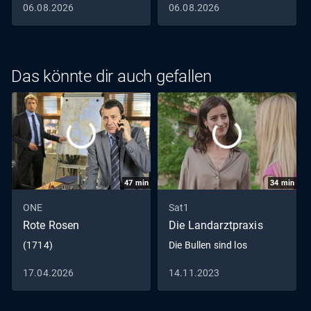
06.08.2026
06.08.2026
verunsichert ist, dass sie sich mit
Abwanderungsgedanken beschäftigt. Auch André quält
sich. Kurzerhand begibt Werner sich auf unbekanntes
Terrain und spielt den Amor: Er bringt Lena und André
Das könnte dir auch gefallen
unter einem Vorwand zu einem Picknick auf der Almwiese
zusammen. Sein Plan geht auf.
47
min
34
min
ONE
Sat1
Rote Rosen
Die Landarztpraxis
(1714)
Die Bullen sind los
17.04.2026
14.11.2023