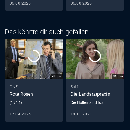
06.08.2026
06.08.2026
Gefühle mit Lena Schluss zu machen.
Das könnte dir auch gefallen
47
min
34
min
ONE
Sat1
Rote Rosen
Die Landarztpraxis
(1714)
Die Bullen sind los
17.04.2026
14.11.2023