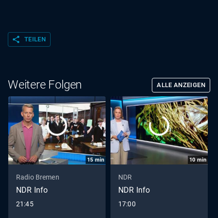
share
TEILEN
Weitere Folgen
ALLE ANZEIGEN
15
min
10
min
Radio Bremen
NDR
NDR Info
NDR Info
21:45
17:00