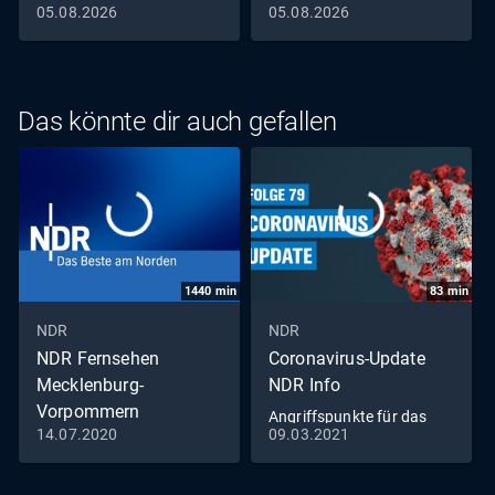
05.08.2026
05.08.2026
Das könnte dir auch gefallen
1440
min
83
min
NDR
NDR
NDR Fernsehen
Coronavirus-Update
Mecklenburg-
NDR Info
Vorpommern
Angriffspunkte für das
14.07.2020
09.03.2021
Livestream
Virus (79)