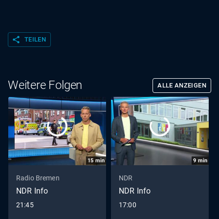
share
TEILEN
Weitere Folgen
ALLE ANZEIGEN
15
min
9
min
Radio Bremen
NDR
NDR Info
NDR Info
21:45
17:00