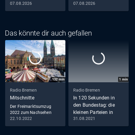
07.08.2026
07.08.2026
Das könnte dir auch gefallen
132
min
1
min
Radio Bremen
Radio Bremen
Mitschnitte
In 120 Sekunden in
den Bundestag: die
Der Freimarktsumzug
kleinen Parteien in
2022 zum Nachsehen
22.10.2022
31.08.2021
Bremen
ÖDP