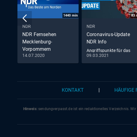
1440
min
83
NDR
NDR
NDR Fernsehen
Coronavirus-Update
Mecklenburg-
NDR Info
Vorpommern
Angriffspunkte für das
14.07.2020
09.03.2021
Livestream
Virus (79)
KONTAKT
|
HÄUFIGE
Hinweis:
sendungverpasst.
de
ist ein redaktionelles Verzeichnis. Wir