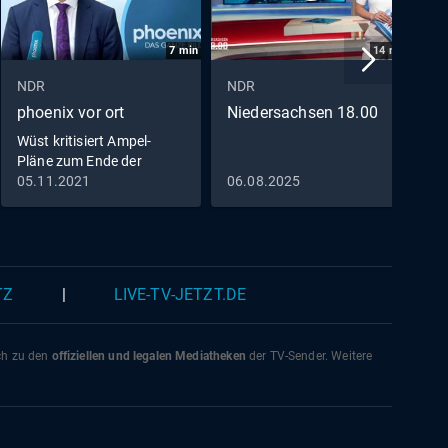
7
min
14
min
NDR
NDR
N
phoenix vor ort
Niedersachsen 18.00
4
Wüst kritisiert Ampel-
D
Pläne zum Ende der
S
epidemischen Lage
M
05.11.2021
06.08.2025
2
P
TZ
|
LIVE-TV-JETZT.DE
ich zu den
offiziellen und legalen Mediatheken
der TV-Sender. Weitere