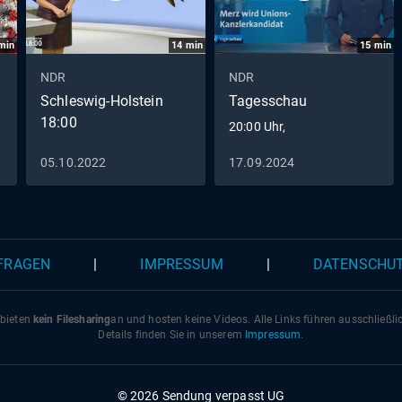
min
14
min
15
min
NDR
NDR
Schleswig-Holstein
Tagesschau
18:00
20:00 Uhr,
05.10.2022
17.09.2024
 FRAGEN
|
IMPRESSUM
|
DATENSCHU
 bieten
kein Filesharing
an und hosten keine Videos. Alle Links führen ausschließl
Details finden Sie in unserem
Impressum
.
© 2026 Sendung verpasst UG