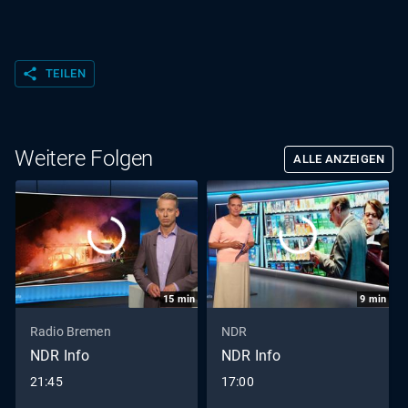
share
TEILEN
Weitere Folgen
ALLE ANZEIGEN
15
min
9
min
Radio Bremen
NDR
NDR Info
NDR Info
21:45
17:00