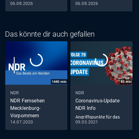
06.08.2026
06.08.2026
Das könnte dir auch gefallen
1440
min
83
min
NDR
NDR
NDR Fernsehen
Coronavirus-Update
Mecklenburg-
NDR Info
Vorpommern
Angriffspunkte für das
14.07.2020
09.03.2021
Livestream
Virus (79)