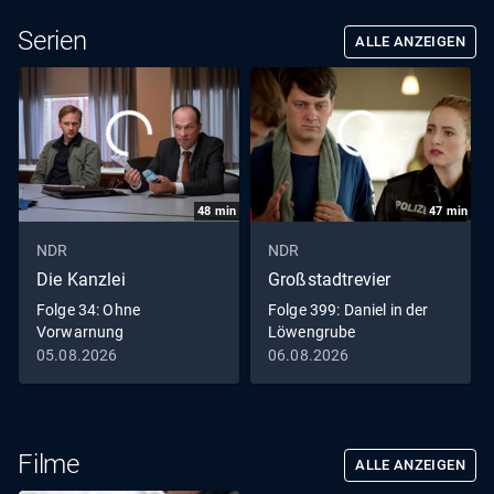
Serien
ALLE ANZEIGEN
48
min
47
min
NDR
NDR
Die Kanzlei
Großstadtrevier
Folge 34: Ohne
Folge 399: Daniel in der
Vorwarnung
Löwengrube
05.08.2026
06.08.2026
Filme
ALLE ANZEIGEN