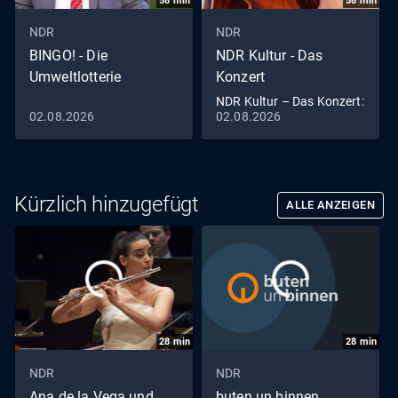
58
min
58
min
NDR
NDR
BINGO! - Die
NDR Kultur - Das
Umweltlotterie
Konzert
NDR Kultur – Das Konzert:
02.08.2026
02.08.2026
Best-of der
Studiokonzerte
Kürzlich hinzugefügt
ALLE ANZEIGEN
28
min
28
min
NDR
NDR
Ana de la Vega und
buten un binnen