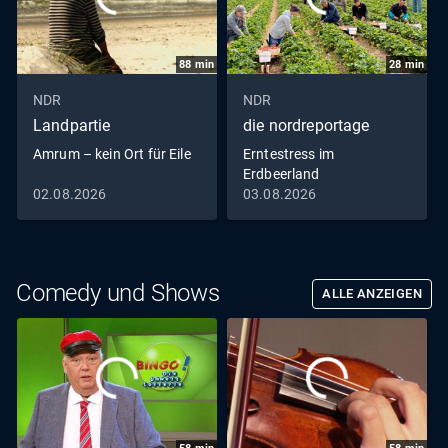
88
min
28
min
NDR
NDR
Landpartie
die nordreportage
Amrum – kein Ort für Eile
Erntestress im
Erdbeerland
02.08.2026
03.08.2026
Comedy und Shows
ALLE ANZEIGEN