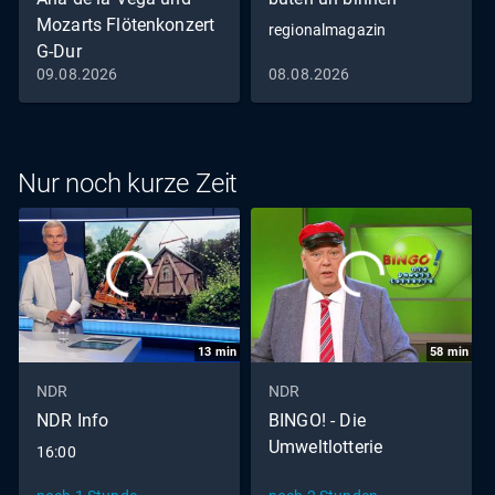
Mozarts Flötenkonzert
regionalmagazin
G-Dur
09.08.2026
08.08.2026
Nur noch kurze Zeit
13
min
58
min
NDR
NDR
NDR Info
BINGO! - Die
Umweltlotterie
16:00