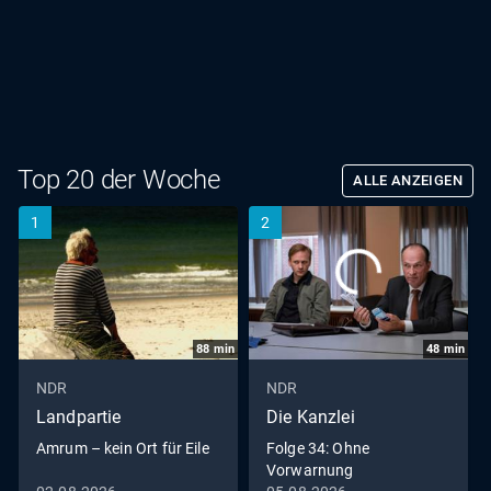
Top 20 der Woche
ALLE ANZEIGEN
1
2
88
min
48
min
NDR
NDR
Landpartie
Die Kanzlei
Amrum – kein Ort für Eile
Folge 34: Ohne
Vorwarnung