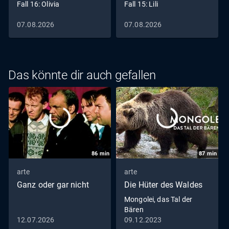
Fall 16: Olivia
Fall 15: Lili
ihrer schrecklichen Enthüllung lässt die ältere Dame die
geschwächte Nora auf der Insel zurück. Weil Nora am
07.08.2026
07.08.2026
Morgen ihre Insulindosis vergessen hat, verschlechtert
sich ihr Zustand zunehmend. Ausgerechnet jetzt brechen
Thomas und Henrik erfolglos die Suche nach Nora ab
und Signe zieht die Konsequenz aus ihren Taten
Das könnte dir auch gefallen
...Basierend auf Viveca Stens Bestseller-Romanen bringt
"Mord im Mittsommer" auf mitreißende Art wunderschöne
Bilder der schwedischen Schärenlandschaft mit
schaurigen Familiengeheimnissen und grausamen
Verbrechen zusammen.
86
min
87
min
arte
arte
Ganz oder gar nicht
Die Hüter des Waldes
Mongolei, das Tal der
Bären
12.07.2026
09.12.2023