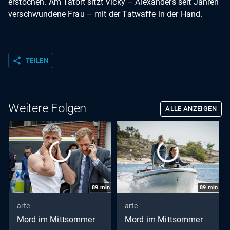
erstochen. Am Tatort sitzt Vicky – Alexanders seit Jahren
verschwundene Frau – mit der Tatwaffe in der Hand.
share
TEILEN
Weitere Folgen
ALLE ANZEIGEN
89
min
89
min
arte
arte
Mord im Mittsommer
Mord im Mittsommer