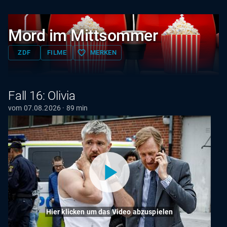
Mord im Mittsommer
favorite_border
ZDF
FILME
MERKEN
Fall 16: Olivia
vom 07.08.2026 · 89 min
Hier klicken um das Video abzuspielen