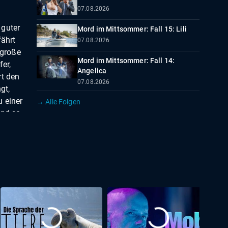
07.08.2026
 guter
Mord im Mittsommer: Fall 15: Lili
fährt
07.08.2026
 große
Mord im Mittsommer: Fall 14:
fer,
Angelica
rt den
07.08.2026
gt,
 einer
→ Alle Folgen
und so
 auf
amn.
mäßige
rgen
 ihrer
le bei
ief die
ter