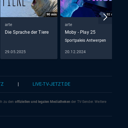
gter
90
min
92
min
hon
arte
arte
a
inen
Die Sprache der Tiere
Moby - Play 25
I
Busch.
Sportpaleis Antwerpen
Z
29.05.2025
20.12.2024
2
TZ
|
LIVE-TV-JETZT.DE
ich zu den
offiziellen und legalen Mediatheken
der TV-Sender. Weitere