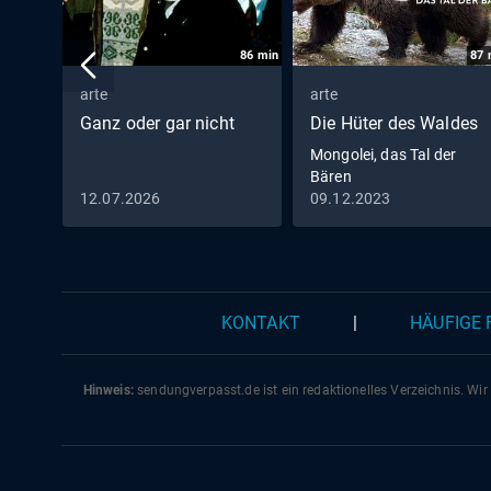
86
min
87
arte
arte
Ganz oder gar nicht
Die Hüter des Waldes
Mongolei, das Tal der
Bären
12.07.2026
09.12.2023
KONTAKT
|
HÄUFIGE
Hinweis:
sendungverpasst.
de
ist ein redaktionelles Verzeichnis. Wir