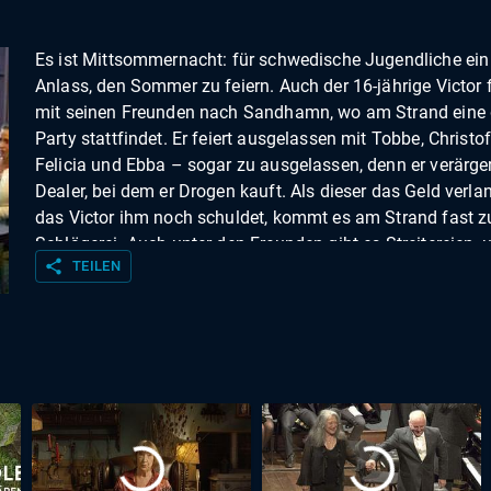
Es ist Mittsommernacht: für schwedische Jugendliche ein
Anlass, den Sommer zu feiern. Auch der 16-jährige Victor 
mit seinen Freunden nach Sandhamn, wo am Strand eine
Party stattfindet. Er feiert ausgelassen mit Tobbe, Christof
Felicia und Ebba – sogar zu ausgelassen, denn er verärge
Dealer, bei dem er Drogen kauft. Als dieser das Geld verlan
das Victor ihm noch schuldet, kommt es am Strand fast zu
Schlägerei. Auch unter den Freunden gibt es Streitereien, 
share
TEILEN
verabschiedet sich die Hälfte der Gruppe auf eine andere
Feier.Später wacht Felicia allein an einem anderen Strand
und wankt orientierungslos durch die Straßen von Sandh
Von Polizisten wird sie zum Ausnüchtern auf die behelfs
Polizeistation der Insel gebracht, wo sie am nächsten Mo
auch ihre Freundin Ebba wiederfindet. Nora Linde wird von
Ex-Schwiegermutter gebeten, die beiden Mädchen eine Wei
sich unterzubringen. Auch für Noras neuen Freund Jonas l
Mittsommernacht nicht wie geplant: Seine 14-jährige Toch