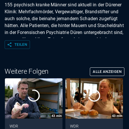
155 psychisch kranke Männer sind aktuell in der Dürener
Klinik: Mehrfachmörder, Vergewaltiger, Brandstifter und
auch solche, die beinahe jemandem Schaden zugefügt
hätten. Alle Patienten, die hinter Mauern und Stacheldraht
in der Forensischen Psychiatrie Düren untergebracht sind,
waren während ihrer Tat aufgrund einer psychischen
share
TEILEN
Erkrankung schuldunfähig. Daher bekamen sie keine
Haftstrafe, sondern werden als Patienten behandelt –
allerdings unter Freiheitsentzug und ohne eine
Perspektive, wann sie wieder entlassen werden. "Dieser
Weitere Folgen
ALLE ANZEIGEN
Film wurde im Jahr 2025 produziert. Alle Aussagen und
Fakten entsprechen dem damaligen Stand und wurden
seitdem nicht aktualisiert.
43
min
43
min
WDR
WDR