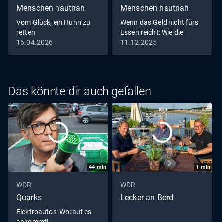
Menschen hautnah
Menschen hautnah
Vom Glück, ein Huhn zu
Wenn das Geld nicht fürs
retten
Essen reicht: Wie die
Tafeln helfen
16.04.2026
11.12.2025
Das könnte dir auch gefallen
44
min
1
min
WDR
WDR
Quarks
Lecker an Bord
Elektroautos: Worauf es
ankommt!