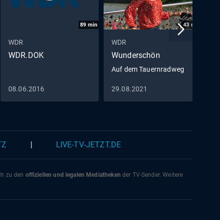
89
min
43
min
WDR
WDR
W
WDR.DOK
Wunderschön
K
Auf dem Tauernradweg
08.06.2016
29.08.2021
0
TZ
|
LIVE-TV-JETZT.DE
ich zu den
offiziellen und legalen Mediatheken
der TV-Sender. Weitere