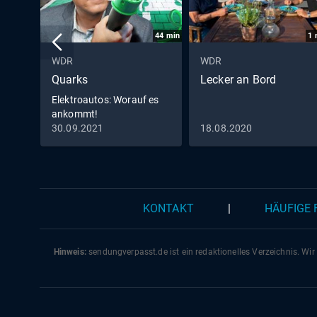
44
min
1
WDR
WDR
Quarks
Lecker an Bord
Elektroautos: Worauf es
ankommt!
30.09.2021
18.08.2020
KONTAKT
|
HÄUFIGE
Hinweis:
sendungverpasst.
de
ist ein redaktionelles Verzeichnis. Wir