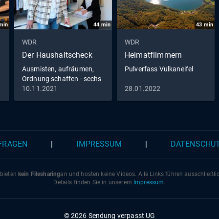
min
44
min
43
min
WDR
WDR
Der Haushaltscheck
Heimatflimmern
Ausmisten, aufräumen,
Pulverfass Vulkaneifel
Ordnung schaffen - sechs
Regeln zum Erfolg
10.11.2021
28.01.2022
 FRAGEN
|
IMPRESSUM
|
DATENSCHU
 bieten
kein Filesharing
an und hosten keine Videos. Alle Links führen ausschließl
Details finden Sie in unserem
Impressum
.
© 2026 Sendung verpasst UG