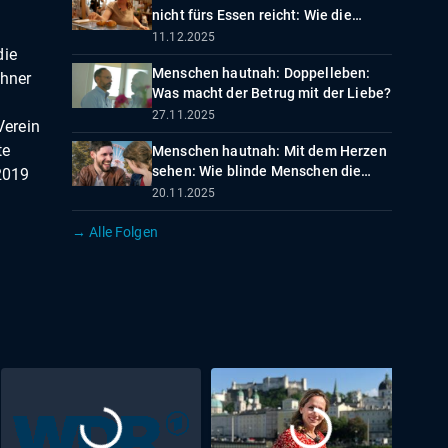
nicht fürs Essen reicht: Wie die
Tafeln helfen
11.12.2025
die
Menschen hautnah: Doppelleben:
ühner
Was macht der Betrug mit der Liebe?
27.11.2025
Verein
te
Menschen hautnah: Mit dem Herzen
sehen: Wie blinde Menschen die
2019
Liebe finden
20.11.2025
→ Alle Folgen