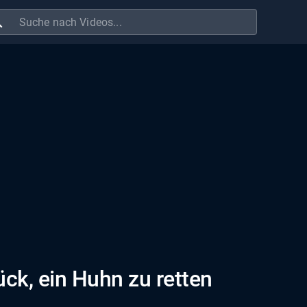
ch
k, ein Huhn zu retten