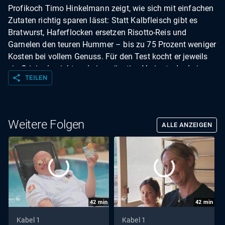
Profikoch Timo Hinkelmann zeigt, wie sich mit einfachen
Zutaten richtig sparen lässt: Statt Kalbfleisch gibt es
Bratwurst, Haferflocken ersetzen Risotto-Reis und
Garnelen den teuren Hummer – bis zu 75 Prozent weniger
Kosten bei vollem Genuss. Für den Test kocht er jeweils
ein Originalgericht und eine günstige Variante. In drei
share
TEILEN
Runden verkosten zwei Testesser beide Versionen und
bewerten: Wie nah kommen die Spar-Gerichte wirklich ans
Original heran – oder merkt man den Unterschied sofort?
Weitere Folgen
ALLE ANZEIGEN
42
min
42
min
Kabel 1
Kabel 1