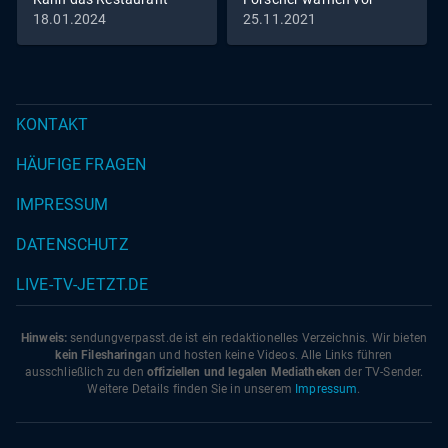
dank Frank Rosin endlich
bevorstehender Alien-
18.01.2024
25.11.2021
aufblühen?
Invasion
KONTAKT
HÄUFIGE FRAGEN
IMPRESSUM
DATENSCHUTZ
LIVE-TV-JETZT.DE
Hinweis:
sendungverpasst.
de
ist ein redaktionelles Verzeichnis. Wir bieten
kein Filesharing
an und hosten keine Videos. Alle Links führen
ausschließlich zu den
offiziellen und legalen Mediatheken
der TV-Sender.
Weitere Details finden Sie in unserem
Impressum
.