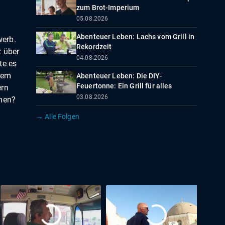
zum Brot-Imperium
05.08.2026
Abenteuer Leben: Lachs vom Grill in
werb.
Rekordzeit
z über
04.08.2026
te es
inem
Abenteuer Leben: Die DIY-
Feuertonne: Ein Grill für alles
ern
03.08.2026
mmen?
→ Alle Folgen