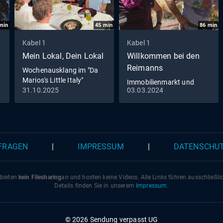
min
45
min
86
min
Kabel 1
Kabel 1
Mein Lokal, Dein Lokal
Willkommen bei den
Reimanns
Wochenausklang im "Da
Marios's Little Italy"
Immobilienmarkt und
31.10.2025
03.03.2024
Romantik pur - Die
Reimanns erneuern ihr
Eheversprechen
 FRAGEN
|
IMPRESSUM
|
DATENSCHU
 bieten
kein Filesharing
an und hosten keine Videos. Alle Links führen ausschließl
Details finden Sie in unserem
Impressum
.
© 2026 Sendung verpasst UG