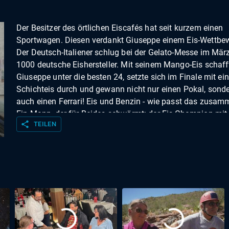
Der Besitzer des örtlichen Eiscafés hat seit kurzem einen
Sportwagen. Diesen verdankt Giuseppe einem Eis-Wettbe
Der Deutsch-Italiener schlug bei der Gelato-Messe im Mär
1000 deutsche Eishersteller. Mit seinem Mango-Eis schaff
Giuseppe unter die besten 24, setzte sich im Finale mit e
Schichteis durch und gewann nicht nur einen Pokal, sond
auch einen Ferrari! Eis und Benzin - wie passt das zusa
Ein Mann, der für Beides schwärmt: der Eis-Champion mit
share
TEILEN
Benzin im Blut!