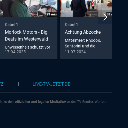
93
min
88
min
Kabel 1
Kabel 1
K
Morlock Motors - Big
Achtung Abzocke
M
Deals im Westerwald
T
Mittelmeer: Rhodos,
Santorini und die
Unwissenheit schützt vor
A
überteuerten Preise
17.04.2025
11.07.2024
1
Strafe nicht - Michaels
M
Begegnung mit der US-
s
Streife
v
TZ
|
LIVE-TV-JETZT.DE
ich zu den
offiziellen und legalen Mediatheken
der TV-Sender. Weitere