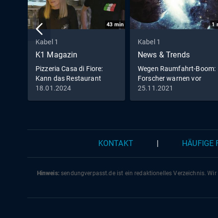
43
min
1
Kabel 1
Kabel 1
K1 Magazin
News & Trends
Pizzeria Casa di Fiore:
Wegen Raumfahrt-Boom:
Kann das Restaurant
Forscher warnen vor
dank Frank Rosin endlich
bevorstehender Alien-
18.01.2024
25.11.2021
aufblühen?
Invasion
KONTAKT
|
HÄUFIGE
Hinweis:
sendungverpasst.
de
ist ein redaktionelles Verzeichnis. Wir