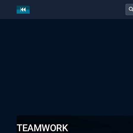
sear
TEAMWORK