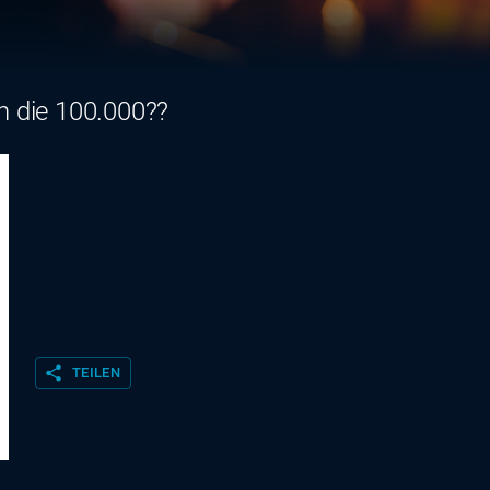
 die 100.000??
share
TEILEN