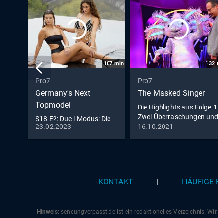
107
min
32
Pro7
Pro7
Germany's Next
The Masked Singer
Topmodel
Die Highlights aus Folge 1
Zwei Überraschungen un
S18 E2: Duell-Modus: Die
eine feurig
23.02.2023
16.10.2021
Models stehen in direkter
Konkurrenz
KONTAKT
|
HÄUFIGE
Hinweis:
sendungverpasst.
de
ist ein redaktionelles Verzeichnis. Wir