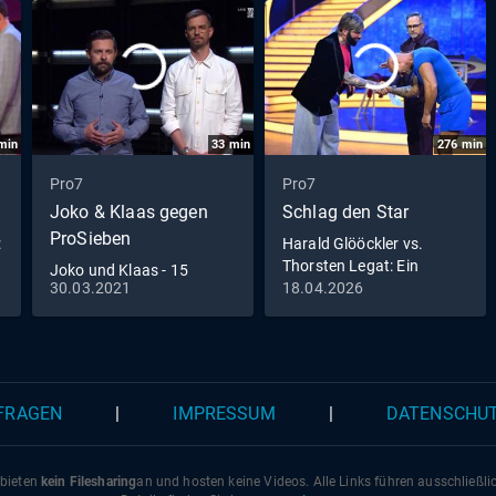
min
33
min
276
min
Pro7
Pro7
Joko & Klaas gegen
Schlag den Star
ProSieben
:
Harald Glööckler vs.
d
Thorsten Legat: Ein
Joko und Klaas - 15
pompööses Duell mit
30.03.2021
18.04.2026
Minuten Live | Pflege ist
Kasalla!
#NichtSelbstverständlich
 FRAGEN
|
IMPRESSUM
|
DATENSCHU
 bieten
kein Filesharing
an und hosten keine Videos. Alle Links führen ausschließl