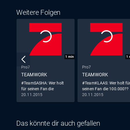
Weitere Folgen
1
min
1
Pro7
Pro7
TEAMWORK
TEAMWORK
#TeamSASHA: Wer holt
#TeamKLAAS: Wer holt fü
für seinen Fan die
seinen Fan die 100.000??
100.000??
20.11.2015
20.11.2015
Das könnte dir auch gefallen