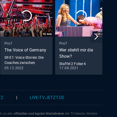
15
min
126
min
Pro7
Pro7
P
The Voice of Germany
Wer stiehlt mir die
J
Show?
S9 E1: Voice Stories: Die
F
Coaches zwischen
D
Staffel 2 Folge 6
Ehrfurcht und Neugier
N
05.12.2022
17.08.2021
1
TZ
|
LIVE-TV-JETZT.DE
ich zu den
offiziellen und legalen Mediatheken
der TV-Sender. Weitere