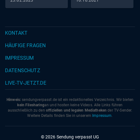
eine feurig
23.02.2023
16.10.2021
Models stehen in direkter
Konkurrenz
KONTAKT
HÄUFIGE FRAGEN
IMPRESSUM
DATENSCHUTZ
LIVE-TV-JETZT.DE
Hinweis:
sendungverpasst.
de
ist ein redaktionelles Verzeichnis. Wir bieten
kein Filesharing
an und hosten keine Videos. Alle Links führen
ausschließlich zu den
offiziellen und legalen Mediatheken
der TV-Sender.
Weitere Details finden Sie in unserem
Impressum
.
© 2026 Sendung verpasst UG