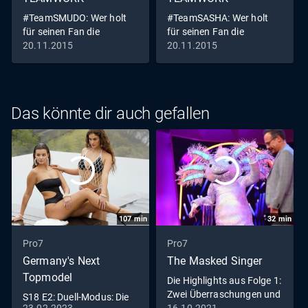
#TeamSMUDO: Wer holt
#TeamSASHA: Wer holt
für seinen Fan die
für seinen Fan die
100.000??
100.000??
20.11.2015
20.11.2015
Das könnte dir auch gefallen
107
min
32
min
Pro7
Pro7
Germany's Next
The Masked Singer
Topmodel
Die Highlights aus Folge 1:
Zwei Überraschungen und
S18 E2: Duell-Modus: Die