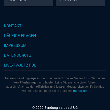
eine feurig
23.02.2023
16.10.2021
Models stehen in direkter
Konkurrenz
KONTAKT
HÄUFIGE FRAGEN
IMPRESSUM
DATENSCHUTZ
LIVE-TV-JETZT.DE
Hinweis:
sendungverpasst.
de
ist ein redaktionelles Verzeichnis. Wir bieten
kein Filesharing
an und hosten keine Videos. Alle Links führen
ausschließlich zu den
offiziellen und legalen Mediatheken
der TV-Sender.
Weitere Details finden Sie in unserem
Impressum
.
© 2026 Sendung verpasst UG