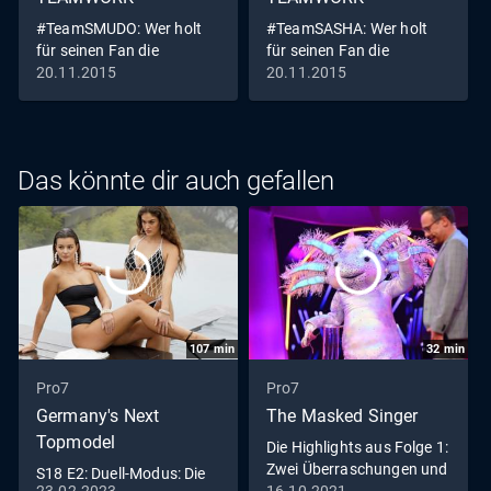
#TeamSMUDO: Wer holt
#TeamSASHA: Wer holt
für seinen Fan die
für seinen Fan die
100.000??
100.000??
20.11.2015
20.11.2015
Das könnte dir auch gefallen
107
min
32
min
Pro7
Pro7
Germany's Next
The Masked Singer
Topmodel
Die Highlights aus Folge 1:
Zwei Überraschungen und
S18 E2: Duell-Modus: Die