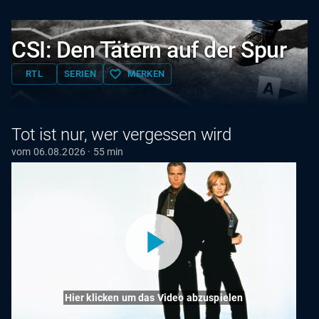
CSI: Den Tätern auf der Spur
favorite_border
RTL
SERIEN
MERKEN
Tot ist nur, wer vergessen wird
vom 06.08.2026 · 55 min
Hier klicken um das Video abzuspielen