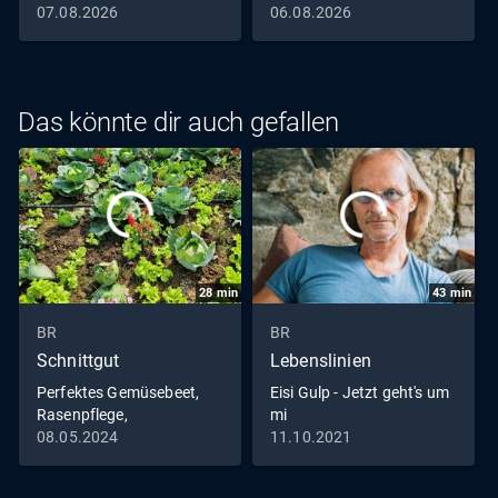
07.08.2026
06.08.2026
Das könnte dir auch gefallen
28
min
43
min
BR
BR
Schnittgut
Lebenslinien
Perfektes Gemüsebeet,
Eisi Gulp - Jetzt geht's um
Rasenpflege,
mi
Bodendämpfer
08.05.2024
11.10.2021