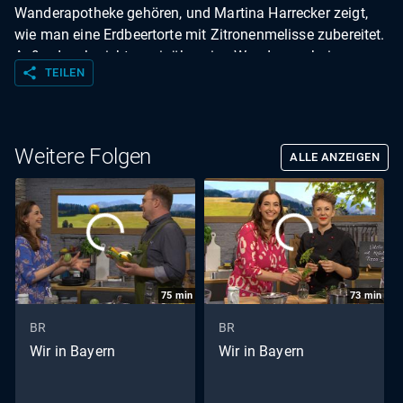
Wanderapotheke gehören, und Martina Harrecker zeigt,
wie man eine Erdbeertorte mit Zitronenmelisse zubereitet.
Außerdem berichten wir über eine Wanderung beim
share
TEILEN
Forsthaus Wetzhausen, begleiten eine Flusskrebsjagd an
der Vils und stellen in der Sternstundenbilanz den Verein
"Jugendpflege Vilshofen" vor.
Weitere Folgen
ALLE ANZEIGEN
75
min
73
min
BR
BR
Wir in Bayern
Wir in Bayern