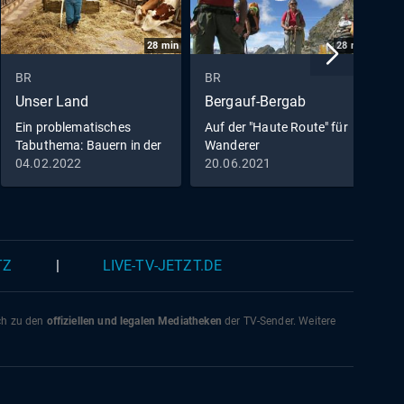
28
min
28
min
BR
BR
B
Unser Land
Bergauf-Bergab
K
Ein problematisches
Auf der "Haute Route" für
D
Tabuthema: Bauern in der
Wanderer
T
Psycho-Krise
04.02.2022
20.06.2021
0
TZ
|
LIVE-TV-JETZT.DE
ich zu den
offiziellen und legalen Mediatheken
der TV-Sender. Weitere