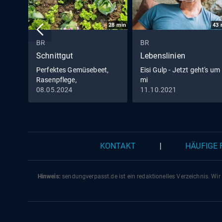
28
min
43
BR
BR
Schnittgut
Lebenslinien
Perfektes Gemüsebeet,
Eisi Gulp - Jetzt geht's um
Rasenpflege,
mi
Bodendämpfer
08.05.2024
11.10.2021
KONTAKT
|
HÄUFIGE
Hinweis:
sendungverpasst.
de
ist ein redaktionelles Verzeichnis. Wir