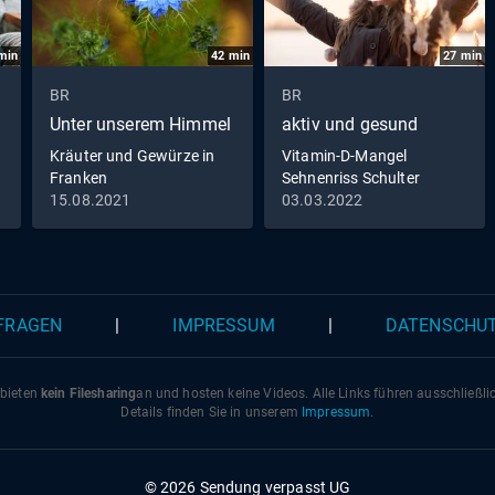
min
42
min
27
min
BR
BR
Unter unserem Himmel
aktiv und gesund
Kräuter und Gewürze in
Vitamin-D-Mangel
Franken
Sehnenriss Schulter
Meditation to go
15.08.2021
03.03.2022
 FRAGEN
|
IMPRESSUM
|
DATENSCHU
 bieten
kein Filesharing
an und hosten keine Videos. Alle Links führen ausschließl
Details finden Sie in unserem
Impressum
.
© 2026 Sendung verpasst UG