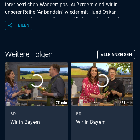
ihrer herrlichen Wandertipps. Außerdem sind wir in
unserer Reihe "Anbandeln" wieder mit Hund Oskar
unterwegs, berichten über den Niederlausitzer Landrücken
share
TEILEN
und besuchen die Erdinger Wrestling-Schule.
Weitere Folgen
ALLE ANZEIGEN
75
min
73
min
BR
BR
Wir in Bayern
Wir in Bayern