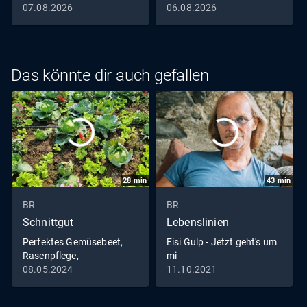
07.08.2026
06.08.2026
Das könnte dir auch gefallen
28
min
43
min
BR
BR
Schnittgut
Lebenslinien
Perfektes Gemüsebeet,
Eisi Gulp - Jetzt geht's um
Rasenpflege,
mi
Bodendämpfer
08.05.2024
11.10.2021