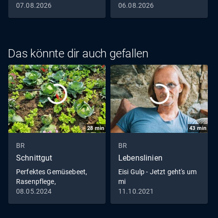
07.08.2026
06.08.2026
Das könnte dir auch gefallen
28
min
43
min
BR
BR
Schnittgut
Lebenslinien
Perfektes Gemüsebeet,
Eisi Gulp - Jetzt geht's um
Rasenpflege,
mi
Bodendämpfer
08.05.2024
11.10.2021