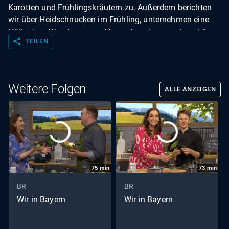
Karotten und Frühlingskräutern zu. Außerdem berichten
wir über Heidschnucken im Frühling, unternehmen eine
Höllentour-Wanderung und besuchen den wunderschönen
share
TEILEN
Dießener Töpfermarkt.
Weitere Folgen
ALLE ANZEIGEN
75
min
73
min
BR
BR
Wir in Bayern
Wir in Bayern