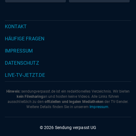
sich schon darauf eingestellt. Sie hat die nötigen
Maschinen und hilft, wenn es erforderlich ist. Diesmal
sollen etliche Tonnen schwere Steine vor dem Rosenhügel
KONTAKT
platziert werden, auf dem gerade mehr als 15.000 Rosen
blühen: Sorten wie Summer of Love, Bentheimer Gold
HÄUFIGE FRAGEN
oder die exotisch duftende Golden Gate.
IMPRESSUM
DATENSCHUTZ
LIVE-TV-JETZT.DE
Hinweis:
sendungverpasst.
de
ist ein redaktionelles Verzeichnis. Wir bieten
kein Filesharing
an und hosten keine Videos. Alle Links führen
ausschließlich zu den
offiziellen und legalen Mediatheken
der TV-Sender.
Weitere Details finden Sie in unserem
Impressum
.
© 2026 Sendung verpasst UG