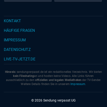
mit seiner Freundin Marina plant er, den Betrieb weiter
auszubauen und bald Schweine zu halten.
KONTAKT
HÄUFIGE FRAGEN
IMPRESSUM
DATENSCHUTZ
LIVE-TV-JETZT.DE
Hinweis:
sendungverpasst.
de
ist ein redaktionelles Verzeichnis. Wir bieten
kein Filesharing
an und hosten keine Videos. Alle Links führen
ausschließlich zu den
offiziellen und legalen Mediatheken
der TV-Sender.
Weitere Details finden Sie in unserem
Impressum
.
© 2026 Sendung verpasst UG