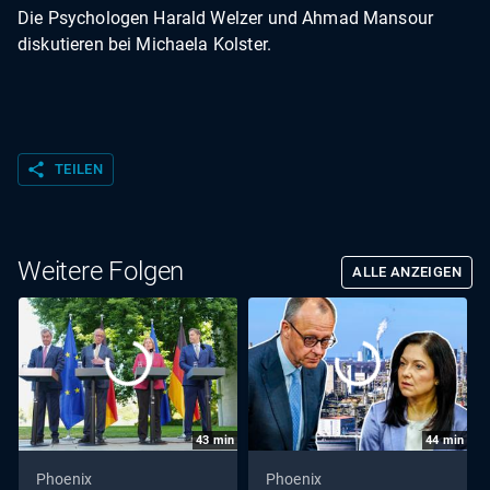
Die Psychologen Harald Welzer und Ahmad Mansour
diskutieren bei Michaela Kolster.
share
TEILEN
Weitere Folgen
ALLE ANZEIGEN
43
min
44
min
Phoenix
Phoenix