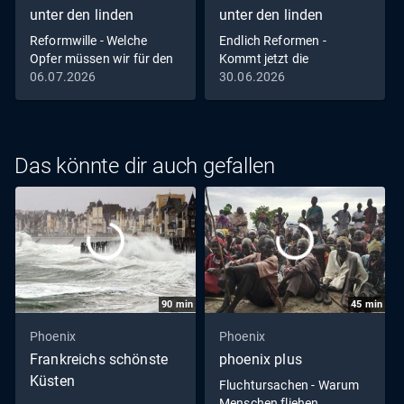
unter den linden
unter den linden
Reformwille - Welche
Endlich Reformen -
Opfer müssen wir für den
Kommt jetzt die
Aufschwung bringen?
Wirtschaftswende?
06.07.2026
30.06.2026
Das könnte dir auch gefallen
90
min
45
min
Phoenix
Phoenix
Frankreichs schönste
phoenix plus
Küsten
Fluchtursachen - Warum
Menschen fliehen