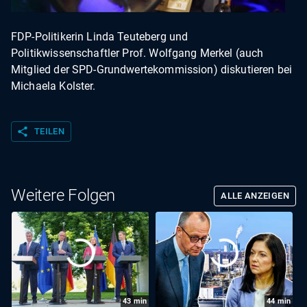
FDP-Politikerin Linda Teuteberg und
Politikwissenschaftler Prof. Wolfgang Merkel (auch
Mitglied der SPD-Grundwertekommission) diskutieren bei
Michaela Kolster.
share
TEILEN
Weitere Folgen
ALLE ANZEIGEN
43
min
44
min