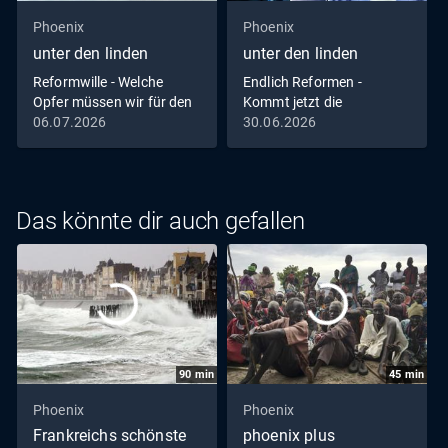
Phoenix
Phoenix
unter den linden
unter den linden
Reformwille - Welche
Endlich Reformen -
Opfer müssen wir für den
Kommt jetzt die
Aufschwung bringen?
Wirtschaftswende?
06.07.2026
30.06.2026
Das könnte dir auch gefallen
90
min
45
min
Phoenix
Phoenix
Frankreichs schönste
phoenix plus