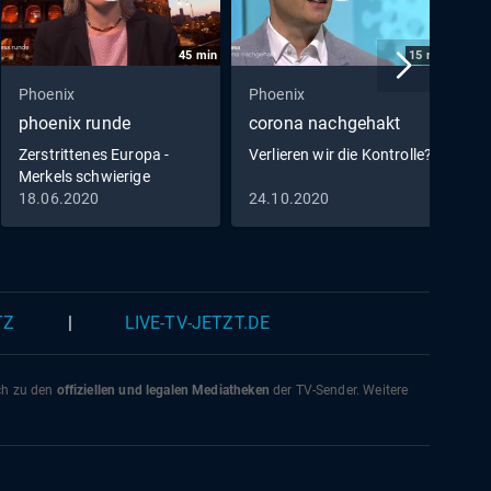
45
min
15
min
Phoenix
Phoenix
P
phoenix runde
corona nachgehakt
p
Zerstrittenes Europa -
Verlieren wir die Kontrolle?
Merkels schwierige
Mission
18.06.2020
24.10.2020
1
TZ
|
LIVE-TV-JETZT.DE
ich zu den
offiziellen und legalen Mediatheken
der TV-Sender. Weitere