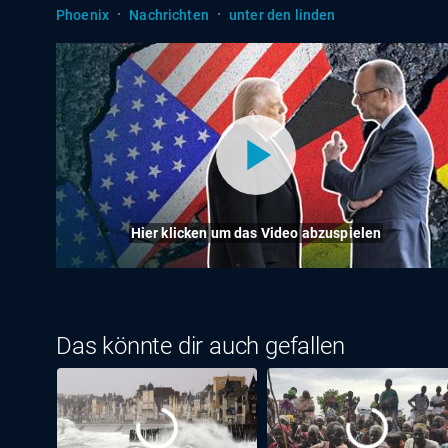
·
·
Phoenix
Nachrichten
unter den linden
Hier klicken um das Video abzuspielen
Das könnte dir auch gefallen