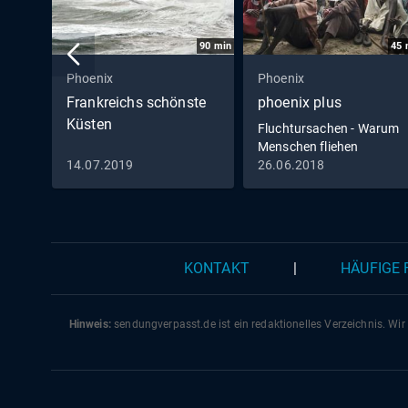
90
min
45
Phoenix
Phoenix
Frankreichs schönste
phoenix plus
Küsten
Fluchtursachen - Warum
Menschen fliehen
14.07.2019
26.06.2018
KONTAKT
|
HÄUFIGE
Hinweis:
sendungverpasst.
de
ist ein redaktionelles Verzeichnis. Wir