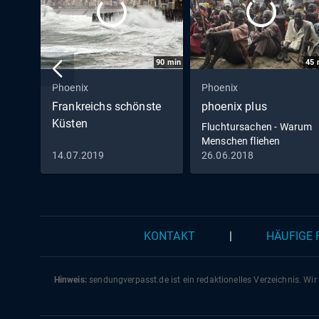
90
min
45
Phoenix
Phoenix
Frankreichs schönste
phoenix plus
Küsten
Fluchtursachen - Warum
Menschen fliehen
14.07.2019
26.06.2018
KONTAKT
|
HÄUFIGE
Hinweis:
sendungverpasst.
de
ist ein redaktionelles Verzeichnis. Wir