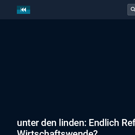
sear
unter den linden: Endlich R
Wirtschaftswende?