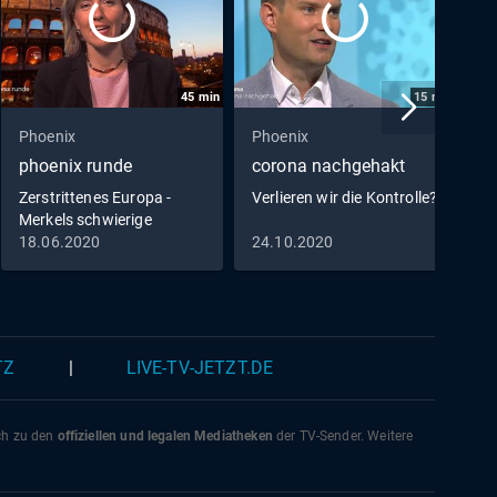
45
min
15
min
Phoenix
Phoenix
P
phoenix runde
corona nachgehakt
p
Zerstrittenes Europa -
Verlieren wir die Kontrolle?
Merkels schwierige
Mission
18.06.2020
24.10.2020
1
TZ
|
LIVE-TV-JETZT.DE
ich zu den
offiziellen und legalen Mediatheken
der TV-Sender. Weitere