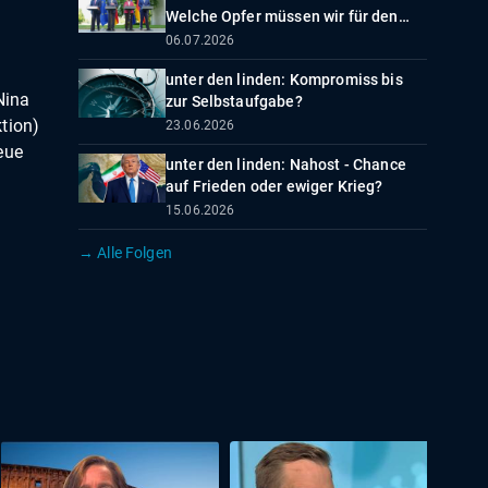
Welche Opfer müssen wir für den
Aufschwung bringen?
06.07.2026
unter den linden: Kompromiss bis
Nina
zur Selbstaufgabe?
tion)
23.06.2026
eue
unter den linden: Nahost - Chance
auf Frieden oder ewiger Krieg?
15.06.2026
→ Alle Folgen