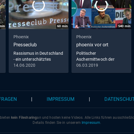
min
60
min
540
min
Phoenix
Phoenix
Presseclub
phoenix vor ort
Rassismus in Deutschland
Politischer
- ein unterschätztes
Aschermittwoch der
Problem?
Parteien
14.06.2020
06.03.2019
 FRAGEN
|
IMPRESSUM
|
DATENSCHU
 bieten
kein Filesharing
an und hosten keine Videos. Alle Links führen ausschließl
Details finden Sie in unserem
Impressum
.