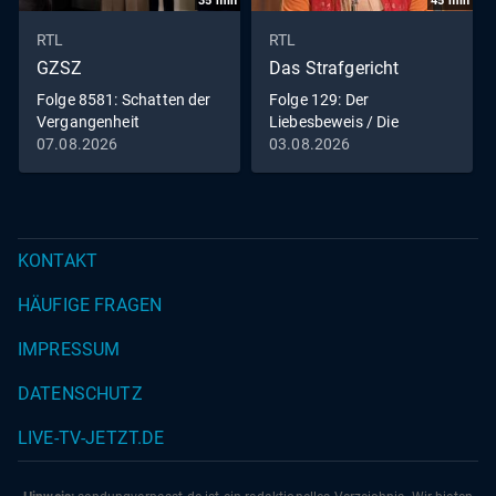
35
min
45
min
RTL
RTL
GZSZ
Das Strafgericht
Folge 8581: Schatten der
Folge 129: Der
Vergangenheit
Liebesbeweis / Die
versteigerte Frau
07.08.2026
03.08.2026
KONTAKT
HÄUFIGE FRAGEN
IMPRESSUM
DATENSCHUTZ
LIVE-TV-JETZT.DE