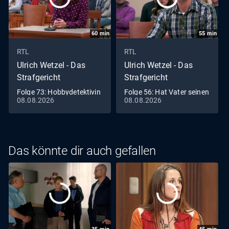
60
min
55
min
RTL
RTL
Ulrich Wetzel - Das
Ulrich Wetzel - Das
Strafgericht
Strafgericht
Folge 73: Hobbydetektivin
Folge 56: Hat Vater seinen
08.08.2026
08.08.2026
wird Opfer eines
unehelichen Sohn
hinterhältigen
entführt?
Mordanschlages
Das könnte dir auch gefallen