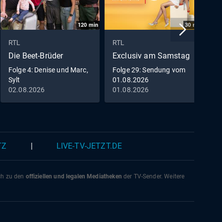
120
min
30
min
RTL
RTL
R
Die Beet-Brüder
Exclusiv am Samstag
E
Folge 4: Denise und Marc,
Folge 29: Sendung vom
F
Sylt
01.08.2026
0
02.08.2026
01.08.2026
0
TZ
|
LIVE-TV-JETZT.DE
ich zu den
offiziellen und legalen Mediatheken
der TV-Sender. Weitere