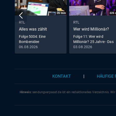
35
min
225
RTL
RTL
Alles was zählt
Wer wird Millionär?
Folge 5004: Eine
Folge 11: Wer wird
Bombenidee
Millionär? 25 Jahre - Das
große Jubiläums-Special
06.08.2026
03.08.2026
KONTAKT
|
HÄUFIGE
Hinweis:
sendungverpasst.
de
ist ein redaktionelles Verzeichnis. Wir