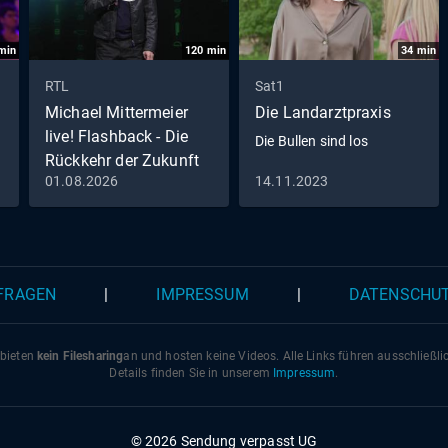
min
120
min
34
min
RTL
Sat1
Michael Mittermeier
Die Landarztpraxis
live! Flashback - Die
Die Bullen sind los
Rückkehr der Zukunft
01.08.2026
14.11.2023
Folge 1: Michael
Mittermeier live!
Flashback - Die Rückkehr
der Zukunft
 FRAGEN
|
IMPRESSUM
|
DATENSCHU
 bieten
kein Filesharing
an und hosten keine Videos. Alle Links führen ausschließl
Details finden Sie in unserem
Impressum
.
© 2026 Sendung verpasst UG