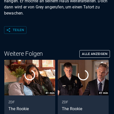
hängen. Er möchte an seinem Haus weiterarbeiten. Doch
dann wird er von Grey angerufen, um einen Tatort zu
bewachen.
share
TEILEN
Weitere Folgen
ALLE ANZEIGEN
41
min
41
min
ZDF
ZDF
The Rookie
The Rookie