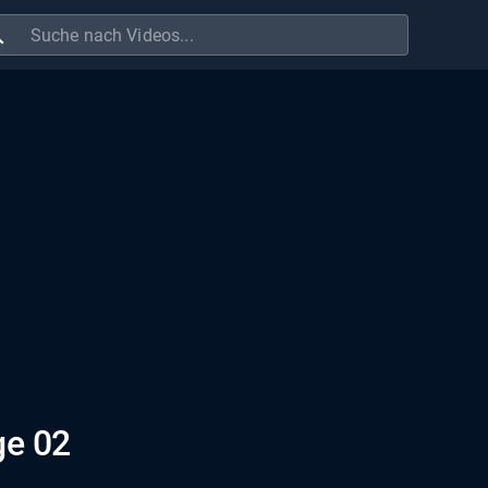
ch
ge 02