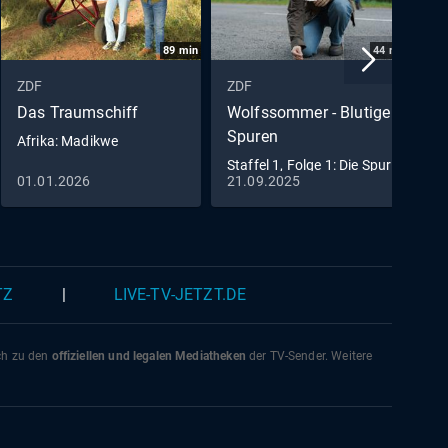
89
min
44
min
ZDF
ZDF
Z
Das Traumschiff
Wolfssommer - Blutige
R
Spuren
Afrika: Madikwe
E
Staffel 1, Folge 1: Die Spur
01.01.2026
21.09.2025
0
der Wölfe
TZ
|
LIVE-TV-JETZT.DE
ich zu den
offiziellen und legalen Mediatheken
der TV-Sender. Weitere