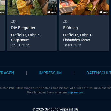
min
89
min
89
min
ZDF
ZDF
Die Bergretter
Frühling
Staffel 17, Folge 5:
Staffel 15, Folge 1:
Gespenster
Einhundert Meter
27.11.2025
18.01.2026
 FRAGEN
|
IMPRESSUM
|
DATENSCHU
 bieten
kein Filesharing
an und hosten keine Videos. Alle Links führen ausschließl
Details finden Sie in unserem
Impressum
.
© 2026 Sendung verpasst UG