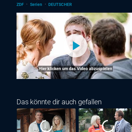
·
·
ZDF
Serien
DEUTSCHER
Hier klicken um das Video abzuspielen
Das könnte dir auch gefallen