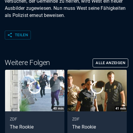
versuchen, der Gemeinde zu helfen, wird West ein neuer
Ausbilder zugewiesen. Nun muss West seine Fähigkeiten
als Polizist erneut beweisen.
share
TEILEN
Weitere Folgen
ALLE ANZEIGEN
40
min
41
min
ZDF
ZDF
The Rookie
The Rookie